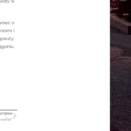
owały w
wnież o
niami i
peuty.
ganiu.
STĘPNY
selfie”