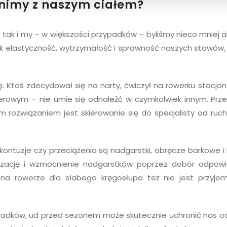
ynimy z naszym ciałem?
 tak i my – w większości przypadków – byliśmy nieco mniej a
nak elastyczność, wytrzymałość i sprawność naszych stawów,
mę. Ktoś zdecydował się na narty, ćwiczył na rowerku stacjo
erowym – nie umie się odnaleźć w czymkolwiek innym. Prze
 rozwiązaniem jest skierowanie się do specjalisty od ruchu
 kontuzje czy przeciążenia są nadgarstki, obręcze barkowe i
yzację i wzmocnienie nadgarstków poprzez dobór odpowi
 na rowerze dla słabego kręgosłupa też nie jest przyje
ośladków, ud przed sezonem może skutecznie uchronić nas od