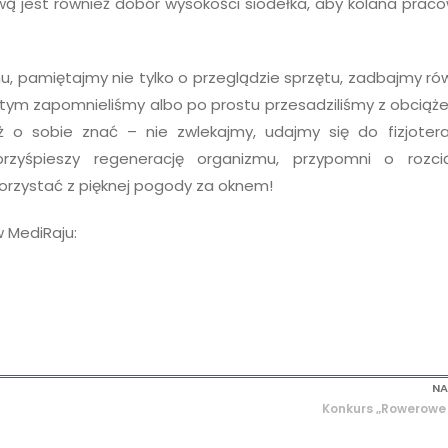
 jest również dobór wysokości siodełka, aby kolana prac
u, pamiętajmy nie tylko o przeglądzie sprzętu, zadbajmy ró
o tym zapomnieliśmy albo po prostu przesadziliśmy z obciąże
uż o sobie znać – nie zwlekajmy, udajmy się do fizjotera
przyśpieszy regenerację organizmu, przypomni o rozcią
orzystać z pięknej pogody za oknem!
 MediRaju:
NA
Konkurs „Rowerowe 