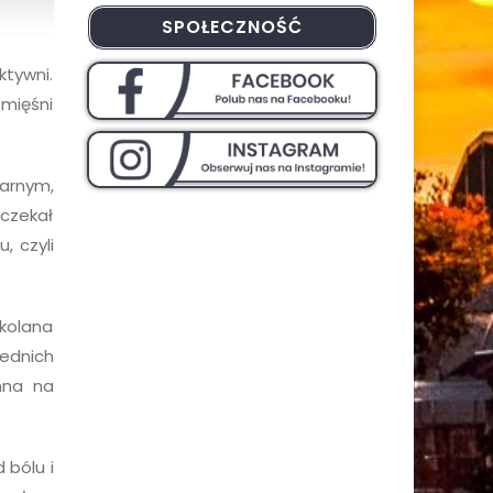
SPOŁECZNOŚĆ
ktywni.
 mięśni
narnym,
czekał
, czyli
 kolana
ednich
mna na
 bólu i