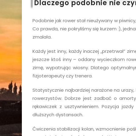
Dlaczego podobnie nie cz
Podobnie jak rower stał nieużywany w piwnicy,
Co prawda, nie pokryliśmy się kurzem :), jed
zmalała.
Każdy jest inny, każdy inaczej „przetrwał” zi
jeszcze ktoś inny – oddany wycieczkom row
zimę, wypatrując wiosny. Dlatego optymalnym
fizjoterapeuty czy trenera.
Statystycznie najbardziej narażone na urazy,
rowerzystów. Dobrze jest zadbać o amort
rękawiczek z usztywnieniem. Pozycja jazdy
dłuższych dystansach.
Ćwiczenia stabilizacji kolan, wzmocnienie p