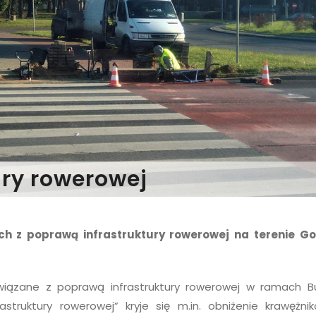
ury rowerowej
ch z poprawą infrastruktury rowerowej na terenie G
wiązane z poprawą infrastruktury rowerowej w ramach B
struktury rowerowej” kryje się m.in. obniżenie krawężni