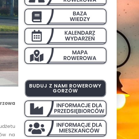
BUDUJ Z NAMI ROWEROWY
GORZÓW
orzowa
udżetu
ków na