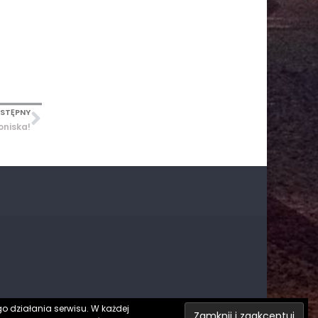
STĘPNY
oniska!
o działania serwisu. W każdej