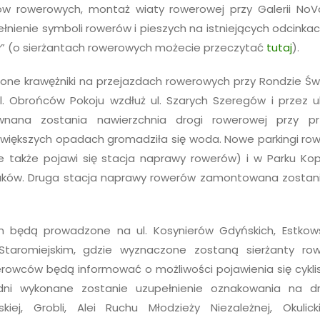
ów rowerowych, montaż wiaty rowerowej przy Galerii NoVa
nienie symboli rowerów i pieszych na istniejących odcinka
w” (o sierżantach rowerowych możecie przeczytać
tutaj
).
one krawężniki na przejazdach rowerowych przy Rondzie Ś
l. Obrońców Pokoju wzdłuż ul. Szarych Szeregów i przez ul
wnana zostania nawierzchnia drogi rowerowej przy prz
o większych opadach gromadziła się woda. Nowe parkingi r
e także pojawi się stacja naprawy rowerów) i w Parku Kop
jaków. Druga stacja naprawy rowerów zamontowana zostani
będą prowadzone na ul. Kosynierów Gdyńskich, Estkows
 Staromiejskim, gdzie wyznaczone zostaną sierżanty ro
erowców będą informować o możliwości pojawienia się cykl
dni wykonane zostanie uzupełnienie oznakowania na d
iej, Grobli, Alei Ruchu Młodzieży Niezależnej, Okulick