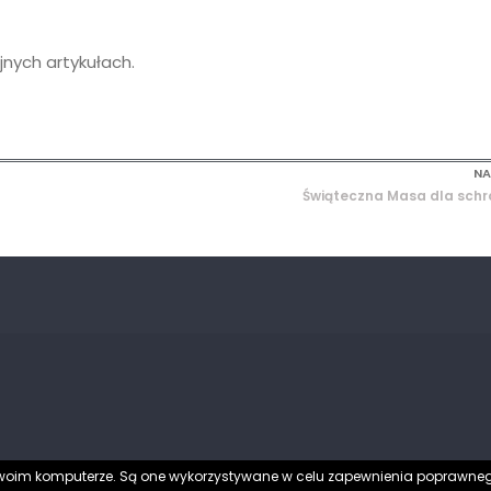
nych artykułach.
NA
Świąteczna Masa dla schr
 Twoim komputerze. Są one wykorzystywane w celu zapewnienia poprawneg