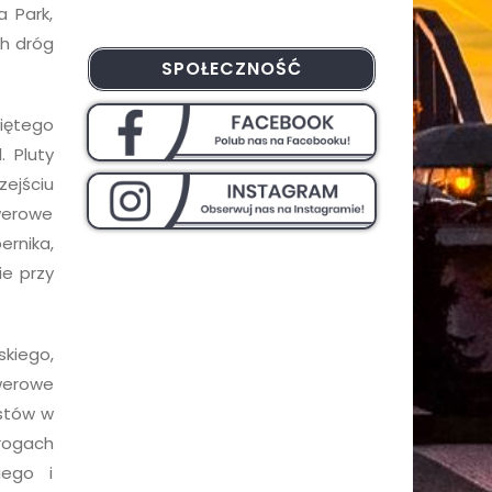
 Park,
ch dróg
SPOŁECZNOŚĆ
więtego
. Pluty
ejściu
owerowe
ernika,
e przy
kiego,
werowe
istów w
rogach
iego i