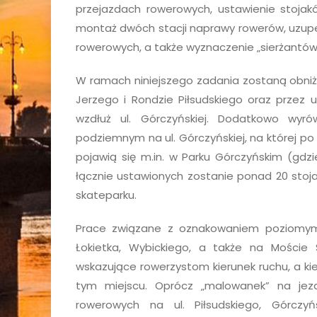
przejazdach rowerowych, ustawienie stojak
montaż dwóch stacji naprawy rowerów, uzupeł
rowerowych, a także wyznaczenie „sierżantó
W ramach niniejszego zadania zostaną obniż
Jerzego i Rondzie Piłsudskiego oraz przez u
wzdłuż ul. Górczyńskiej. Dodatkowo wyró
podziemnym na ul. Górczyńskiej, na której p
pojawią się m.in. w Parku Górczyńskim (gdzi
łącznie ustawionych zostanie ponad 20 sto
skateparku.
Prace związane z oznakowaniem poziomym 
Łokietka, Wybickiego, a także na Moście
wskazujące rowerzystom kierunek ruchu, a ki
tym miejscu. Oprócz „malowanek” na jez
rowerowych na ul. Piłsudskiego, Górczyńsk