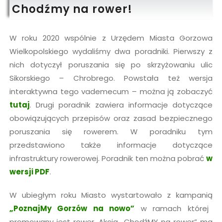
Chodźmy na rower!
W roku 2020 wspólnie z Urzędem Miasta Gorzowa
Wielkopolskiego wydaliśmy dwa poradniki. Pierwszy z
nich dotyczył poruszania się po skrzyżowaniu ulic
Sikorskiego – Chrobrego. Powstała też wersja
interaktywna tego vademecum – można ją zobaczyć
tutaj
. Drugi poradnik zawiera informacje dotyczące
obowiązujących przepisów oraz zasad bezpiecznego
poruszania się rowerem. W poradniku tym
przedstawiono także informacje dotyczące
infrastruktury rowerowej. Poradnik ten można pobrać
w
wersji PDF
.
W ubiegłym roku Miasto wystartowało z kampanią
„PoznajMy Gorzów na nowo”
w ramach której
promowany jest rower. Akcja „ChodźMY na rower” ma