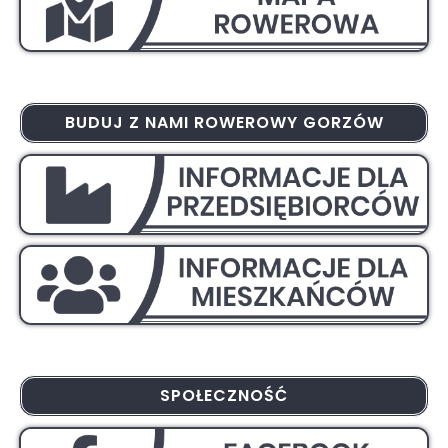
BUDUJ Z NAMI ROWEROWY GORZÓW
SPOŁECZNOŚĆ