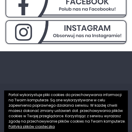
Portal wykorzystuje pliki cookies do przechowywania informacji
na Twoim komputerze. Są one wykorzystywane w celu
Partnerzy
zapewnienia poprawnego działania serwisu. W każdej chwili
możesz dokonać zmiany ustawień dot. przechowywania plików
[elementor-template id="1432"]
cookies w Twojej przeglądarce. Korzystając z serwisu wyrażasz
zgodę na przechowywanie plików cookies na Twoim komputerze.
Polityka plików ciasteczka