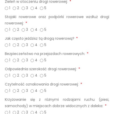
Zieleń w otoczeniu drogi rowerowej:
1
2
3
4
5
Stojaki rowerowe oraz podpórki rowerowe wzdłuż drogi
rowerowej:
1
2
3
4
5
Jak często jeździsz tą drogą rowerową?
1
2
3
4
5
Bezpieczeństwo na przejazdach rowerowych:
1
2
3
4
5
Odpowiednia szerokość drogi rowerowej:
1
2
3
4
5
Czytelność oznakowania drogi rowerowej:
1
2
3
4
5
Krzyżowanie się z różnymi rodzajami ruchu (piesi,
samochody) w miejscach dobrze widocznych z daleka:
1
2
3
4
5