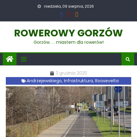
niedziela, 09 sierpnia, 2026
ROWEROWY GORZÓW
Gorzów. . . miastem dla rowerów!
3 grudnia 2020
Andrzejewskiego
,
Infrastruktura
,
Roosevelta