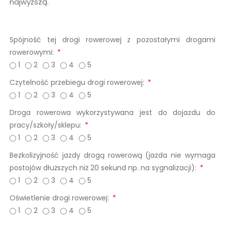
najwyższą.
Spójność tej drogi rowerowej z pozostałymi drogami
rowerowymi:
1
2
3
4
5
Czytelność przebiegu drogi rowerowej:
1
2
3
4
5
Droga rowerowa wykorzystywana jest do dojazdu do
pracy/szkoły/sklepu:
1
2
3
4
5
Bezkolizyjność jazdy drogą rowerową (jazda nie wymaga
postojów dłuższych niż 20 sekund np. na sygnalizacji):
1
2
3
4
5
Oświetlenie drogi rowerowej:
1
2
3
4
5