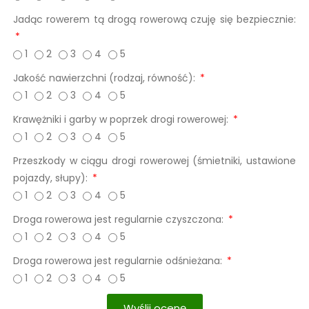
Jadąc rowerem tą drogą rowerową czuję się bezpiecznie:
1
2
3
4
5
Jakość nawierzchni (rodzaj, równość):
1
2
3
4
5
Krawężniki i garby w poprzek drogi rowerowej:
1
2
3
4
5
Przeszkody w ciągu drogi rowerowej (śmietniki, ustawione
pojazdy, słupy):
1
2
3
4
5
Droga rowerowa jest regularnie czyszczona:
1
2
3
4
5
Droga rowerowa jest regularnie odśnieżana:
1
2
3
4
5
Wyślij ocenę