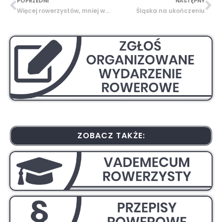
POPRZEDNI
NASTĘPNY
Więcej rowerzystów, mniej wypadków
Śląska na ukończeniu
ZOBACZ TAKŻE: