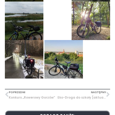
POPRZEDNI
NASTĘPNY
Konkurs „Rowerowy Gorzów”
Eko-Droga do szkoły [aktualizacja 27.05]