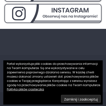
Portal wykorzystuje pliki cookies do przechowywania informacji
na Twoim komputerze. Są one wykorzystywane w celu
Partnerzy
zapewnienia poprawnego działania serwisu. W każdej chwili
możesz dokonać zmiany ustawień dot. przechowywania plików
[elementor-template id="1432"]
cookies w Twojej przeglądarce. Korzystając z serwisu wyrażasz
zgodę na przechowywanie plików cookies na Twoim komputerze.
Polityka plików ciasteczka
Copyright © 2026
Rowerowy Gorzów
. Wszelkie prawa
zastrzeżone.