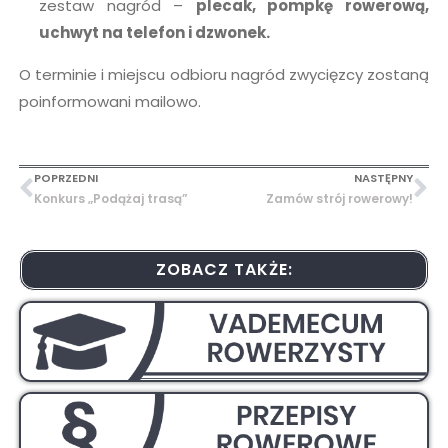
zestaw nagród –
plecak, pompkę rowerową,
uchwyt na telefon i dzwonek.
O terminie i miejscu odbioru nagród zwycięzcy zostaną
poinformowani mailowo.
POPRZEDNI
NASTĘPNY
Konkurs „Podążaj trasą”
Zamów strój rowerowy!
ZOBACZ TAKŻE: