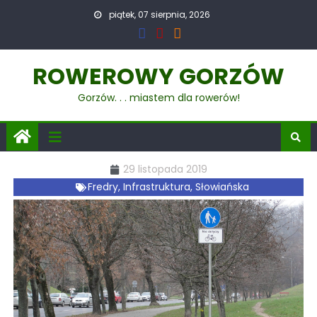
piątek, 07 sierpnia, 2026
ROWEROWY GORZÓW
Gorzów. . . miastem dla rowerów!
29 listopada 2019
Fredry
,
Infrastruktura
,
Słowiańska