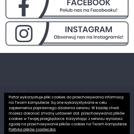
Portal wykorzystuje pliki cookies do przechowywania informacji
na Twoim komputerze. Są one wykorzystywane w celu
Partnerzy
zapewnienia poprawnego działania serwisu. W każdej chwili
możesz dokonać zmiany ustawień dot. przechowywania plików
[elementor-template id="1432"]
cookies w Twojej przeglądarce. Korzystając z serwisu wyrażasz
zgodę na przechowywanie plików cookies na Twoim komputerze.
Polityka plików ciasteczka